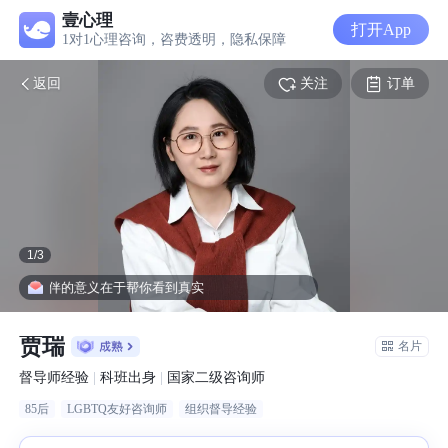
壹心理
打开App
1对1心理咨询，咨费透明，隐私保障
关注
订单
返回
1
/
3
，陪伴的意义在于帮你看到真实
贾瑞
名片
督导师经验
|
科班出身
|
国家二级咨询师
85后
LGBTQ友好咨询师
组织督导经验