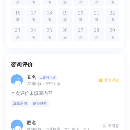
满
满
满
满
满
满
满
16
17
18
19
20
21
22
满
满
满
满
满
满
满
23
24
25
26
27
28
29
满
满
满
满
满
满
满
咨询评价
匿名
已咨询≥2次
非常满意
咨询困扰：亲密关系
本次评价未填写内容
温暖亲切
耐心倾听
匿名
不满意
咨询困扰：自我探索、童年创伤、个人发展、焦虑、迷茫、孤独、亲密关系、家庭创伤、婆媳关系、创伤应激、慢性焦虑、依恋问题、情感背叛、依恋问题、伴侣沟通、讨好人格、人际边界、信任问题、工作迷茫、职业发展、职场焦虑、性冷谈