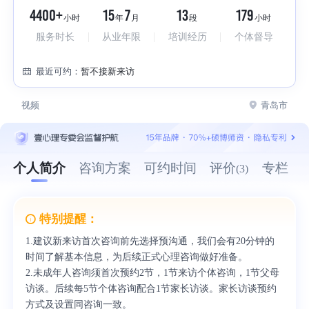
4400+
15
7
13
179
小时
年
月
段
小时
服务时长
从业年限
培训经历
个体督导
最近可约：
暂不接新来访
视频
青岛市
个人简介
咨询方案
可约时间
评价
专栏
(3)
特别提醒：
1.建议新来访首次咨询前先选择预沟通，我们会有20分钟的
时间了解基本信息，为后续正式心理咨询做好准备。
2.未成年人咨询须首次预约2节，1节来访个体咨询，1节父母
访谈。后续每5节个体咨询配合1节家长访谈。家长访谈预约
方式及设置同咨询一致。