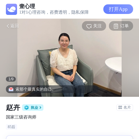
壹心理
打开App
1对1心理咨询，咨费透明，隐私保障
关注
订单
返回
1
/
9
起去探索那个最真实的自己。
赵卉
名片
国家三级咨询师
85后