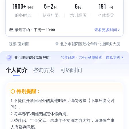
1900+
5
2
6
191
小时
年
月
段
小时
服务时长
从业年限
培训经历
个体督导
最近可约：
下周一 10:00
查看更多时间
视频/面对面
北京市朝阳区劲松华腾北搪商务大厦
个人简介
咨询方案
可约时间
特别提醒：
1.不提供开放日程外的其他时段，请勿选择【下单后协商时
间】。
2.每年春节和国庆固定休假两周。
3.替伴侣、年长父母、未成年子女预约咨询前，请确保当事
人有咨询意愿。