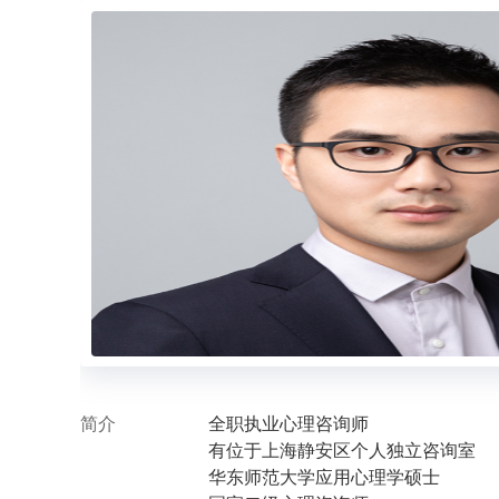
会停止继续绘画，也就是停止继续探
体验空间，调色是来访的觉察能力，
具体语言，画纸是来访的心理语言空
靠在、架在咨询室的沙发椅子上）。
所有言语、非言语信息。画画是一个
都是茫然的，更不要说要去调色、要
很容易失去耐心，就想着赶紧画完交
多时候来访就需要咨询师认为自己画
说，你再多画一些细节，让这幅油画
的空间都充分利用起来了，“房子”
出自己心中所想？是自己愿意。来访
幅画越来越不像自己以为的那个样子
子好像是一颗血淋淋的心脏、以为的
越画越怕。于是不断问咨询师，我这
么画，或者是询问咨询师你有没有什
的细节。更不想画的表现是不认真画
简介
全职执业心理咨询师
色而不增加新的颜色或者是色层，开
有位于上海静安区个人独立咨询室
色，开始因为天气不好、心情不好、
华东师范大学应用心理学硕士
开始因为咨询师没有用不继续画（咨