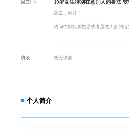
19岁女生特别在意别人的看法 软
回答
(10)
加更多的线条和颜色的细节，以让油
的，多个颜色交织在一起。一幅油画
题主，你好！
师需要在来访作画的时候去思考、去
访画了一个轮廓之后就大概知道来访
请问你排队拿快递或者是在人多的地
要结构的色团会组成什么、来访想画
就是有人在议论你？
画，很难预测，但是会知道可能画到
认为说，我要画的是一座房子、一个
如果是担心有人议论，我想你可能感
多种颜色、多个色层，在补充完更多
那么多的时间。看上去这多少已经影
访谈
暂无访谈
轮廓用不同的颜色、线条分解、稀释
绪、感受的觉察，可以向朋友父母倾
只只展翅的大雁，最后会发现房子不
助到你。当然，你也可以走进心理咨
这个时候才真正知道自己在画的是什
最近你的生活的变化有关。
全不一样。咨询师在来访绘画的过程
什么、那一笔又画的是什么、这和想
如果是听到有人议论或者是感觉就是
那么画，已经把心中的画完全画到纸
生中心就医，做一个全面的诊断。
个人简介
画的这个部分是房子的墙，为什么墙
么没有显示出层次感？你说这是房子
祝好！
绘画者去思考、去解释，不然最后来
顶、烟囱都有吗？为什么我的问题还