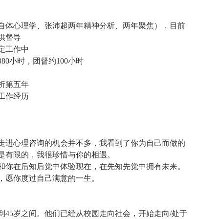
咨询卡在某个地方的情况，但我们要思考的是
来访此刻的状态里），甚至直接不画了，就把
自体心理学、张沛超两年精神分析、两年聚焦），目前
了。我们是否能够接受自己最终所画的和自己
供督导
接受自己以为的已经让自己痛苦的困境背后其
稳定工作中
境，也同样是一个人的答案。人很复杂，不是
0小时，团督约100小时
叫做“人生议题”的东西是我们用极大的精力、
来的，目的就是不让自己发现它的存在，但是
析第五年
在说明它是存在的。作为一个有经验的咨询
工作经历
生命在隐藏这些东西，有的人从第一次咨询就
带领其走到其想去的位置。大家可以感受一
这件事情是你生活的基石，然后通过咨询，最
是如此，自己还花了大量的时间让自己以为事
走进心理咨询的机会并不多，我看到了你为自己而做的
程度的痛苦。“我现在这么痛苦就是因为我父母
是有限的，我很珍惜与你的相遇。
我出生了”结果是一样的，也就是任何东西都没
和你在后知后觉中体验现在，在先知先觉中拥有未来。
果我真的懂一道题，那我一定能做出来，现在
，愿你度过自己满意的一生。
个解释的理由、原因也无济于事，因为结果是
，如果历经千辛万苦终于画出了这幅纷繁复杂
个最简单的例子，比如有的人，小时心里早早
到45岁之间。他们已经从校园走向社会，开始走向/处于
母，甚至到国外留学，最后即便身在异国他乡