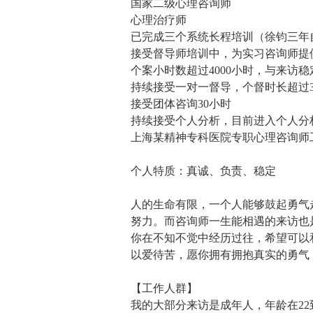
国家二级心理咨询师
因为自己的能力、个人议题等原因让
心理治疗师
为什么这个时候来访开始不画，回到
已完成三个系统长程培训（徐钧三年
画晾在那里，最后的情况是把画纸撕
接受督导师培训中，为实习咨询师提
一开始以为的完全不一样？是否能够
个案小时数超过4000小时，与来访
实是更痛的痛苦？这才是一个人的困
持续接受一对一督导，个督时长超过38
简单的一个因果关系就能概括。一个
接受团体咨询30小时
极多的经历，用各种关系去把它藏起
持续接受个人分析，目前进入个人分
自己目前所呈现的所有状态反而就是
上海某精神专科医院专职心理咨询师
师，可以说，所有的人，是用自己的
可以看出来，但看破不能说破，只能
个人特质：真诚、负责、稳定
下，你有一件自己无比坚信的事情，
后你自己心甘情愿亲口承认，事实不
人的生命有限，一个人能够鼓起勇气
实是自己以为的那样，大概就是这样
努力。而咨询师一生能相遇的来访也
怎样怎样”和“我现在这么痛苦是因为
你在不知不觉中经历过往，希望可以
有变化。这个逻辑其实非常简单，如
以爱待苦，愿你拥有拥抱真实的勇气
为什么做不出来？因为我不懂，一千
我还是不懂，题还是没做出来。那么
【工作人群】
的画，会发生什么变化呢？这里举一
我的大部分来访是成年人，年龄在22
就有一个决定，这辈子一定要远离父