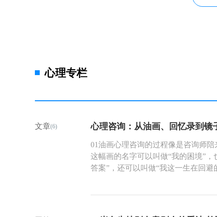
心理专栏
心理咨询：从油画、回忆录到镜
文章
(6)
01油画心理咨询的过程像是咨询师
这幅画的名字可以叫做“我的困境”，
答案”，还可以叫做“我这一生在回避
油画的时候需要颜料、调色板、画笔
架等工具。需要首先布置绘画的环境
然后在调色板上调好自己想要的颜色
画。画的时候会首先考虑一个整体的