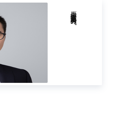
索。颜料是来访的体验，调色板是来访的心理
画笔是来访的语言功能，每一笔绘画是来访的
愿你拥有拥抱真实的勇气
间，画板画架是咨询的物理空间（来访把自己
而图画的轮廓是前一到四次咨询来访所呈现的
很累的事情，特别是对于新手小白，准备工具
去绘画了，总是画不出想要的效果，很受挫，
差。其实这里可以问一个问题，给谁交差。很
的就是房子，必须是房子。咨询师会和来访
更生动。于是这幅画留白的地方变少了，画纸
周围的内容也变丰富了。一个人什么时候才能画
画着画着可能因为现实的压力，或者是发现这
而变得很焦虑，原来自己以为的那片红色的叶
皎洁的月亮其实是一把锋利的镰刀……是不是
一笔画得如何，我这样画对不对，我下一笔怎
么方法让我不用画了，直接描述我整个的图画
，开始在已经画过的颜色上重复使用相同的颜
始在一些不重要的细枝末节里面不断填充颜
画纸有点皱、画架有点倾斜而推迟继续作画，
询师能力的确有高低之分，也的确存在咨询师