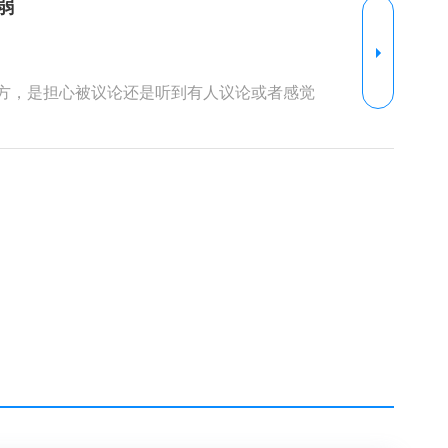
弱
画最终符合心中所想。一副油画的颜色是丰富
也有很多的色层，以表现更生动的细节。咨询
理解：来访在画什么。经验丰富的咨询师在来
这个线条指的是什么、那里出现的一个远离主
方，是担心被议论还是听到有人议论或者感觉
什么以及为什么要画这个，至于每一笔如何
哪里会遇到很大的困难。而来访会从这个轮廓
瓶子、一颗葡萄。油画有丰富的交织在一起的
觉到自己麻烦别人，内心感觉到自己不配花费
的颜色细节之后，这幅画可能会把之前的房子
响到你的正常生活。你可以保持保持对自己情
掉，甚至完全覆盖。原来以为的房顶其实是一
诉你的心声，他们的支持、理解可以很好地帮
是房子、瓶子和葡萄也从来不是瓶子和葡萄。
询进行深入的探索，我相信这种情绪的产生跟
么，和一开始心中所想的轮廓所代表的事物完
中，不断问来访，你在画什么、这一笔画的是
画的内容有什么关系，为什么要这么画而不是
有人在议论你，非常建议你前往当地的精神卫
上了吗，需要再补充完善一些细节吗……你说
是斜着的？你说这个部分是房子的瓦片，为什
的炊烟，为什么炊烟是红色的？每一笔都需要
访就可以认为说，这就是房子，这不墙、房
没有解决？为什么我的答案还没有出现？也就