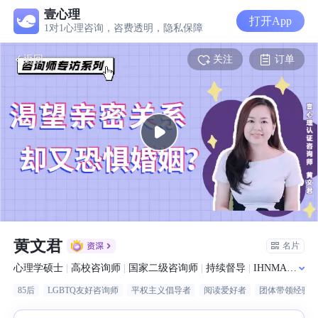
壹心理
打开App
1对1心理咨询，咨费透明，隐私保障
关注
订单
返回
黄文君
名片
心理学硕士
|
高校咨询师
|
国家二级咨询师
|
持续督导
|
IHNMA认证催眠治疗师
85后
LGBTQ友好咨询师
平权主义倡导者
阅读爱好者
团体带领经验
Audio/video is not supported