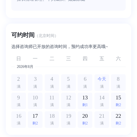
可约时间
（北京时间）
选择咨询师已开放的咨询时间，预约成功率更高哦~
日
一
二
三
四
五
六
2026年8月
2
3
4
5
6
8
今天
满
满
满
满
满
满
满
9
10
11
12
13
14
15
满
满
满
满
剩1
满
剩2
16
17
18
19
20
21
22
满
剩2
满
满
剩2
满
剩2