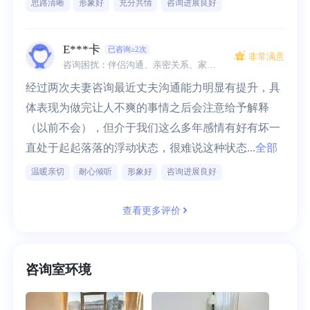
思路清晰
形象好
充分共情
咨询进展良好
E***卡
已咨询≥2次
非常满意
咨询困扰：伴侣沟通、亲密关系、家庭冲突
经过两次夫妻咨询最近丈夫沟通能力明显有提升，具
体表现为做完让人不爽的事情之后会注意给予解释
（以前不会），但介于我们这么多年感情有好有坏一
直处于起起落落的浮动状态，很难说这种状态...
全部
温暖亲切
耐心倾听
形象好
咨询进展良好
查看更多评价
咨询室环境