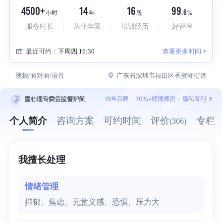
Please Try
Refresh
4500+
14
16
99
.6
小时
年
段
%
服务时长
从业年限
培训经历
好评率
00
:
00
00:00
最近可约：
下周四 16:30
查看更多时间
视频/面对面/语音
广东省深圳市福田区香蜜湖街道
个人简介
咨询方案
可约时间
评价
专栏
(306)
我擅长处理
情绪管理
抑郁、焦虑、无意义感、恐惧、压力大