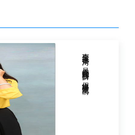
的核心燃料。完整的人格是罗盘： 善良、诚
能定义成功。正如教育家蔡元培所言：“完全人
一切成就都是沙上筑塔。04回归本源：做孩子
请先给他一个有力的拥抱，智慧的父母懂得：
多少分，你都值得被爱”应是家庭的基石。2. 警
多”是孩子难以承受的生命之重。3. 重建多元
励探索，拓宽成功的定义。4. 守护成长的基本
生命就像一条河，虽然会婉转曲折，但终将奔流向前！
刷题更重要的“投资”。288分的欢呼，是对教
接纳和能量托举。它让我们看见：在焦虑的洪
——孩子身心健康的存在本身，已是无价之
健的身心去感受生命、去热爱、去创造、去跌
。教育的终点，从来不是将孩子推向某个“成
强韧、灵魂饱满的终身行者——无论起点在何
走得稳，走得远，走得光芒万丈。期待我们的
责任编辑：微青