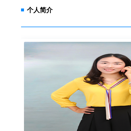
力、情绪调节力，才是穿越人生风雨
信、责任感，远比排名表上的数字更
个人简介
格，首在体育。” 没有身心的强健，
健康底色的守护者当孩子走出考场，
1. 看见“人”本身的价值： “无论考
惕“过度付出”绑架：“我为你牺牲这么
评价维度： 肯定努力、赞美善良、鼓
节奏：保障睡眠、运动、社交，这是比
育本质的深情呼唤，更是父母最大的
流中，仍有家庭紧握着最珍贵的常识
宝。分数只是一时的刻度，而拥有强
倒再爬起，才是贯穿一生的终极能力
功”的标尺，而是守护他们成为身心
处，都能在属于自己的人生旷野上，
高考考生们，都能活出自己的精彩。