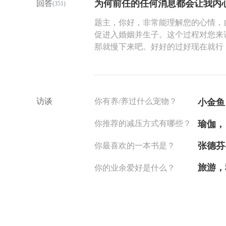
为何前任的任何消息都会让我内
回答
(351)
——它刺破了一个被我们习以为常却
只剩下冰冷的数字？我也是两个男孩
题主，你好，非常能理解您的心情，
看到了家庭的接纳，允许，这难道不
促进入婚姻并生子。这个过程对您来
她健康快乐。01288分背后：是对
那就慢下来吧。好好的过好现在就行
正因它稀缺。其实，很多家庭看到孩
既来之，则安之。 尝试把自己的生
孩子的梦都碎了一地，家长更是无法
放下执念，既然已经走到婚姻中，也
差”捶胸顿足时，他们却选择拥抱那个
的情感之外，相信您还有更多的责任
眸，那个承受巨大压力却未曾垮塌的
访谈
你有养/养过什么宠物？
小金鱼
的母亲在采访中哽咽：“看到分数时
感情只是生活很小的一部分，也是人
尽力了，妈妈都知道。健康快乐地走出
过去，那就放开，让它过去。
你推荐的减压方式有哪些？
瑜伽，
试卷上的排名，而是身心无恙地穿越
顶的达摩克利斯之剑我们不得不直视
把自己生的孩子照顾好，把自己的父
张德芬
你最喜欢的一本书是？
已异化为悬在孩子头顶的利剑。多少
让自己一直在内耗和纠缠。放下就是
痛心疾首：“当分数成为唯一KPI，
旅游，
你的业余爱好是什么？
快乐？是整个未来可持续发展的根基！
准盆景河南这家人的欢呼，恰似一束
的旷野，而非独木桥。教育的丰碑，
有充沛的精力与强健的神经，再高的