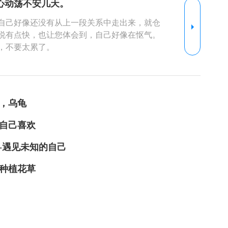
心动荡不安几天。
本末倒置的迷思：衡量孩子价值的标尺，何时
的妈妈，我也在思考，这288分后的欢呼，让我
自己好像还没有从上一段关系中走出来，就仓
是父母最大的托举么？接纳孩子的一切，只要
说有点快，也让您体会到，自己好像在怄气。
快乐活着的呐喊这个家庭的欢呼之所以震撼人心，
，不要太累了。
子成绩还差几分就上重点，上本科了，有多少
活捋顺，过好自己。
释怀呢？当无数父母紧盯屏幕，为“一分之
把一个小生命带来这个世界，那么除了您自己
“完整的人”——那个挑灯夜读后依然明亮的双
也在肩头。
肩膀，那个走出考场时释然坦荡的笑容。女孩
，乌龟
，孩子自己先哭了。我立刻抱住她说，这三年你
生的一段难得的体验而已。既然感情已经成为
考场，你已经赢了。” 这声“赢了”，赢的不是
自己喜欢
了这场艰苦的跋涉。02不要让分数成为孩子头
一个残酷现实：在功利教育的浪潮下，分数早
母照顾好就行了。更重要的是照顾好自己，不
-遇见未知的自己
家庭陷入“唯分数论”的泥沼？教育学者钱志亮
新的开始。
孩子就沦为教育流水线上的残次品。丢掉的何止
种植花草
”03教育的真谛：守护生命之树，而非修剪标
强光，照见了教育被遗忘的初心：人生是辽阔
从不该仅由分数奠基。健康的体魄是地基：没
分数大厦也会崩塌。坚韧的心灵是引擎：抗挫