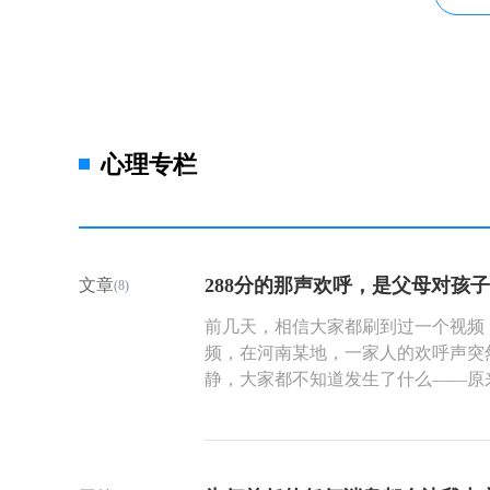
心理专栏
288分的那声欢呼，是父母对孩
文章
(8)
前几天，相信大家都刷到过一个视频
频，在河南某地，一家人的欢呼声突
静，大家都不知道发生了什么——原
数揭晓了：288分。没有叹息，没有
把将女儿高高举起，笑声里盛满纯粹
镜头捕捉，迅速点燃网络。288分，
庭最珍贵的礼物。当整个社会被分数