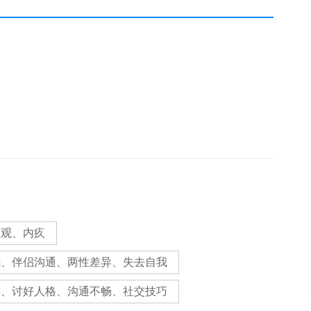
悲观、内疚
感、伴侣沟通、两性差异、失去自我
碍、讨好人格、沟通不畅、社交技巧