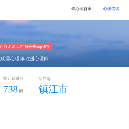
壹心理首页
心理咨询
迎咨询师,23年好评率top10%
年度明星心理师/注册心理师
收到感谢信
所在地
738
镇江市
封