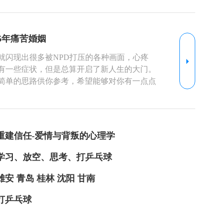
什么是原生家庭 原生家庭是，这样的家庭泛指
建的家庭，这样的家庭不包括夫妻双方父母。
，主要是指父母的家庭，在这个家庭里，儿子
16年痛苦婚姻
庭的气氛、传统习惯，子女的家庭角色，家人
自己新家庭中的表现。 科普二：原生家庭对人
就闪现出很多被NPD打压的各种画面，心疼
 原生家庭对个体有哪些不好的影响：1.在原
有一些症状，但是总算开启了新人生的大门。
的交往中会因为安全感的缺失，产生很多问
简单的思路供你参考，希望能够对你有一点点
的处理问题的模式。比如有的人经常考验自己
一下目前这个柔弱的自己，允许这个自己多休息
题就“回娘家”，玩消失。2. 我们择偶时是希
需要休养生息。所以不要着急，要对自己多一
得到的需要，例如：父母的肯定，需要感到自
，看一看自己。 这个过程，如果能用内在关系
因为专注于这些需要而迷失了内心真正的方
话一些就更好了。可以帮助你更好地看见自己
重建信任-爱情与背叛的心理学
。再通俗一点，我们可能会因此爱上“渣
时候，你的需求就会水落石出，就会更加清晰，
收割机”或“作女收割机”。3. 我们都带着这些未
帮助你改善目前的状况。 其次，审视自己不合
学习、放空、思考、打乒乓球
或家庭中得到解决。这会对另一半产生很高的
D交往的人，内心容易产生许多不合理、不健康
地陪我说话，不然就是不爱我。”这么高的往往
。 认知系统是一个人的心理框架，这个框架需
雄安 青岛 桂林 沈阳 甘南
带来诸多潜在的问题，相当于埋下了一颗颗定
。 第三，需要在实践当中检验自己的认知，体
家庭的满足，就会只顾索求，像一个吸血鬼，会
打乒乓球
一。 这个过程就像重新塑造一个新的自我系
系上的问题大多都可以追溯到原生家庭的原因。
通过实践，让自己的自我系统重新被养育起来，