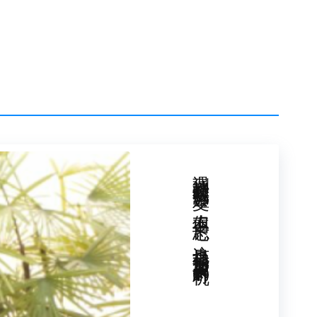
为原生家庭问题，因此归结为父母问题。父母
总的来说，只要按照这个思路，借助心理咨询师
的眼中，父母自然就是祸害！ 科学的态度一：
点点的好起来，你也会过上一个全新的人生！
都指向父母当家作主的时期，那个时期，父母作
教育，生活在不同于我们的社会环境，所以，
物，他（她）们的所作所为无不打上历史的烙
的计算机一样，我们能期待作为特定时期的父
—当然不能。所以，科学的态度之一就是，存
。原生家庭问题是属于历史问题，强扭着不放
，也不一定公平！ 科学的态度二：我们个体，
作为现代社会的个体，我们接受着新思想，新教
遇到挫折时我们会难受，但不要忘记，这也是我们加速成长的时机！
史上的诸多人物包括我们的父母相比，我们更
，这是我们的光荣，也是我们的使命。我们有
己雕琢成器！就像北京师范大学王建平教授所
健康负责的第一责任人。 科学的态度三：我们
会组成一个个家庭，在新的家庭中，我们会有新
的责任，我们敢说，我们就是完美的父母
界上不存在完美的父母，至多，你可以成为一个比
，你还会对自己的原生家庭耿耿于怀吗？ 小
的原生家庭根本就不存在。有了问题怎么办？