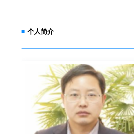
一句话，几乎所有的问题都可以归结
你的状况就会扎扎实实的被改善。 
既然是问题者，当然，在这些朋友们
的陪伴和指导，你的状况就一定会一
原生家庭问题是历史问题 原生家庭
为上一辈的人，接受着不同于我们的
那个时候的父母是特定历史时期的人
个人简介
印。就像我们不能期待古人了解我们
母能够拥有现在的眼光和意识吗？—
在不一定合理，但是，一定是有原因
并不是科学的态度，对当事人的父母
是当代的个体，更具主观能动性。 
育，我们具有更加开放的头脑，和历
具主动能动性。这是时代给予我们的
条件，也有责任，发展好自己，把自
说，每个人自己才是应该对他的心理
就是完美的父母吗？ 我们每个人也
的角色，我们会承担起为人父为人母
吗？ 恐怕没有人敢于这么说。 世
较好的父母。仅此而已！想到这一层
结 原生家庭都会有问题，没有问题