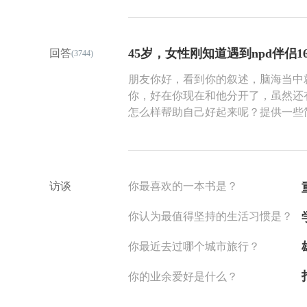
可是，这是科学的态度吗？科普一：
原生家庭。新生家庭就是夫妻自己组
原生家庭是指自己出生和成长的家庭
45岁，女性刚知道遇到npd伴侣
回答
(3744)
或女儿并没有组成新的家庭。这个家
互动的关系等，都会影响子女日后在
朋友你好，看到你的叙述，脑海当中
有什么样的影响？为什么父母皆祸害？
你，好在你现在和他分开了，虽然还
生家庭中没有得到安全感的，在以后
怎么样帮助自己好起来呢？提供一些
题，比如会产生焦虑、回避等不成熟
的帮助或启发。 首先，好好的感知
的老公是不是爱自己；有的人一发生问
一会儿。目前这个阶段，你的身心很
望在情感上得到我们在原生家庭中未
些耐心，多一些爱心。好好的静一静
己独特等。所以，有的时候，我们会
聚焦疗法，和自己的内在多感受多对
访谈
你最喜欢的一本书是？
向。通俗一点讲，我们会因此爱错人
的内在。 当你对自己有更多看见的
男”或“作女”。有的人因此成为“渣男
你内心的能量也会慢慢的聚拢过来，
你认为最值得坚持的生活习惯是？
了的情感包袱，希望在新的婚姻关系
理、不健康的认知系统。长期和NP
期望，比如说，“老公就应该随时随
的认知，需要对此有一个审视的过程
你最近去过哪个城市旅行？
是不太合理的期望会给新的婚姻家庭
要被擦拭干净，需要被加固、被修复
时炸弹。4. 我们在原生家庭得不到
会自己的感受，让自己的身心和谐统
你的业余爱好是什么？
吸干对方，或者把对方吓跑。5. 关
统。 实践是检验真理的唯一标准，