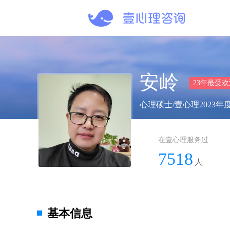
安岭
23年最受欢
心理硕士/壹心理2023
在壹心理服务过
7518
人
基本信息