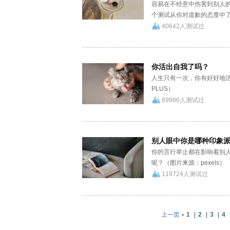
容易在不经意中伤害到别人
个测试从你对道歉的态度中了解
40642人测试过
你活出自我了吗？
人生只有一次，你有好好地
PLUS）
89986人测试过
别人眼中你是哪种印象
你的言行举止都在影响着别
呢？（图片来源：pexels）
119724人测试过
上一页
1
|
2
|
3
|
4