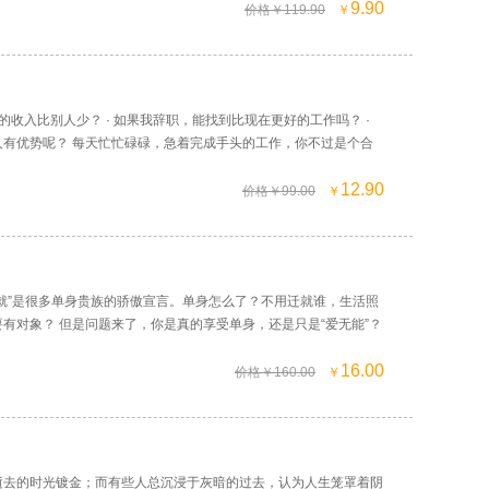
9.90
价格￥119.90
￥
的收入比别人少？ · 如果我辞职，能找到比现在更好的工作吗？ ·
人有优势呢？ 每天忙忙碌碌，急着完成手头的工作，你不过是个合
12.90
价格￥99.00
￥
就”是很多单身贵族的骄傲宣言。单身怎么了？不用迁就谁，生活照
有对象？ 但是问题来了，你是真的享受单身，还是只是“爱无能”？
16.00
价格￥160.00
￥
逝去的时光镀金；而有些人总沉浸于灰暗的过去，认为人生笼罩着阴