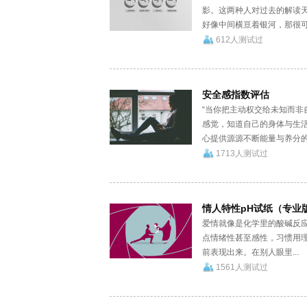
影。这两种人对过去的解读
好像中间横亘着银河，那很可.
612人测试过
安全感指数评估
“当你把主动权交给未知而非
感觉，知道自己的身体与生
心提供源源不断能量与养分的载
1713人测试过
情人特性pH试纸（专业
爱情就像是化学里的酸碱反
点情绪性甚至感性，习惯用理
前表现出来。在别人眼里...
1561人测试过