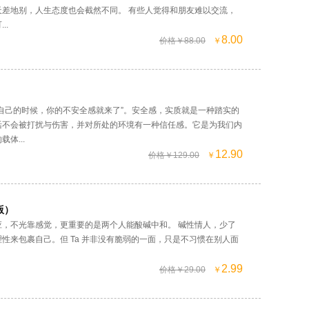
天差地别，人生态度也会截然不同。 有些人觉得和朋友难以交流，
..
8.00
价格￥88.00
￥
自己的时候，你的不安全感就来了”。安全感，实质就是一种踏实的
活不会被打扰与伤害，并对所处的环境有一种信任感。它是为我们内
体...
12.90
价格￥129.00
￥
版）
应，不光靠感觉，更重要的是两个人能酸碱中和。 碱性情人，少了
性来包裹自己。但 Ta 并非没有脆弱的一面，只是不习惯在别人面
2.99
价格￥29.00
￥