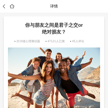
详情
你与朋友之间是君子之交or
绝对损友？
共19道心理测试题
47121人已测
45人评论
？