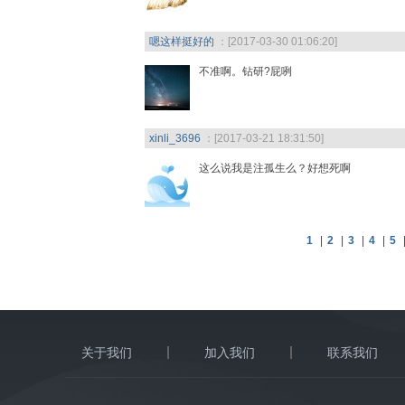
嗯这样挺好的
：[2017-03-30 01:06:20]
不准啊。钻研?屁咧
xinli_3696
：[2017-03-21 18:31:50]
这么说我是注孤生么？好想死啊
1
|
2
|
3
|
4
|
5
关于我们
加入我们
联系我们