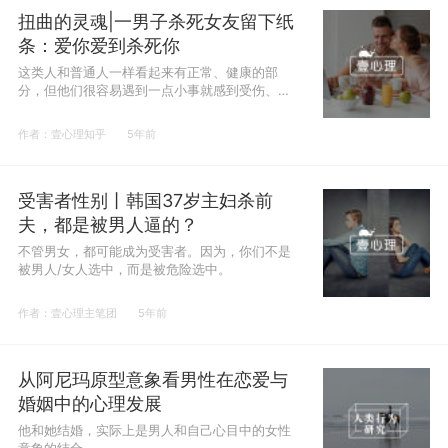
扭曲的灵魂|一男子杀死女友留下纸
条：爱你爱到杀死你
这类人和普通人一样看起来有正常、健康的部
分，但他们很容易遇到一点小事就感到受伤、无
法控制冲动和欲望、从而作出伤害自己和他人的
破坏性行为。
作者：壹心理知乎
5年前
受害者性别丨韩国37岁主妇杀前
夫，都是被男人逼的？
不管男女，都可能成为受害者。因为，你们不是
被男人/女人选中，而是被危险选中。
作者：壹心理主笔团
5年前
从阿尼玛原型意象看男性在恋爱与
婚姻中的心理发展
他和她结婚，实际上是男人和自己心目中的女性