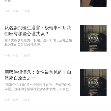
防备。
作者：科普
1年前
从名媛到医生遇害：极端事件后我
们应有哪些心理共识？
凶杀类型越是暴力、极端、耸人听闻，反社会性
和凶手的关系就越是紧密。
作者：科普
3年前
亲密伴侣谋杀：女性最常见的非自
然死亡原因之一
“亲密伴侣谋杀”是一个持续存在的、严峻的社会
问题，这样的悲剧以往就曾不断发生，未来也不
可避免地会继续出现。
作者：婚恋
3年前