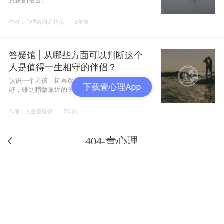
意象的结合。
作者：心理咨询师花花
5年前
答疑馆 | 从哪些方面可以判断这个
人是值得一生相守的伴侣？
认识一个男孩，挺喜欢他的，可我觉得自己不够
下载壹心理App
好，碰到稍微靠近的关系我都会不知所措，甚至
逃避。虽然我想进一步了解，但是又害怕对方看
到自己目前真实的一面，也害怕自己看错了人。
作者：人生答疑馆
7年前
404-壹心理