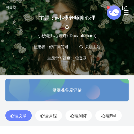
回首页
主题：#小楼老师聊心理
小楼老师心理课(ID:xiaolouxinli)
创建者：鲸厂问答君
主题学习进度:
婚姻准备度评估
心理文章
心理课程
心理测评
心理FM