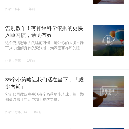
的契机。
作者：科普
1年前
告别数羊！有神经科学依据的更快
入睡习惯，亲测有效
这个充满想象力的睡前习惯，能让你的大脑平静
下来，缓解身体的紧张感，为深度而祥和的睡眠
做准备。
作者：健康
1年前
35个小策略让我们活在当下，「减
少内耗」
它们如同散落在生活各个角落的小珍珠，每一颗
都蕴含着让生活更加幸福的力量。
作者：思维升级
1年前