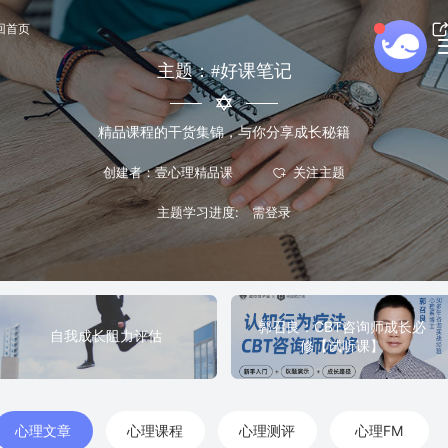
回首页
主题：#好课笔记
精品课程的干货集锦，与你分享成长秘籍
创建者：壹心理精品课
主题学习进度:
郭召良：CBT咨询师成长必
自我成长阻力评估
修【试听课】
心理文章
心理课程
心理测评
心理FM