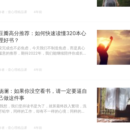
作者：壹心理精品课
4年前
豆瓣高分推荐：如何快速读懂320本心
理好书？
没完成也不必焦虑，今天我们不制造焦虑，而是真心
诚意的推荐，期待2022年，我们能继续陪伴你成长改
变。
作者：壹心理精品课
4年前
杨澜：如果你没空看书，请一定要逼自
己做这件事
“我想，我们坚持读书是为了，就算最终跌入繁琐，洗
尽铅华，同样的工作，却有不一样的心境；同样的家
庭，却有不一样的情调；同样的后代，却有不一样的
素养。”
作者：壹心理精品课
4年前