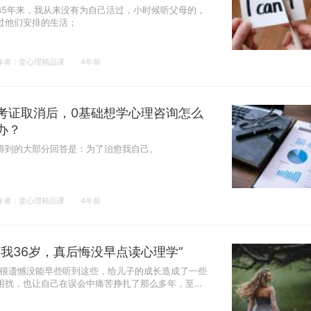
35年来，我从来没有为自己活过，小时候听父母的，
过他们安排的生活；
作者：壹心理精品课
4年前
考证取消后，0基础想学心理咨询怎么
办？
得到的大部分回答是：为了治愈我自己。
作者：壹心理精品课
4年前
“我36岁，真后悔没早点读心理学”
“很遗憾没能早些听到这些，给儿子的成长造成了一些
困扰，也让自己在误会中痛苦挣扎了那么多年，至今
仍未能完全走出来，成为一个心灵富足的人”