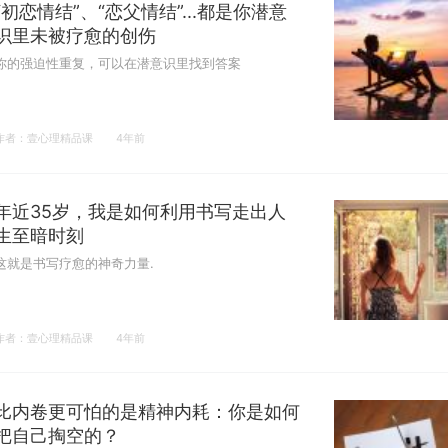
“初恋情结”、“恋父情结”...都是你潜意
识里未被疗愈的创伤
你的强迫性重复，可以在潜意识里找到答案
作者：壹心理精品课
4年前
年近35岁，我是如何利用书写走出人
生至暗时刻
这就是书写疗愈的神奇力量.
作者：壹心理精品课
4年前
比内卷更可怕的是精神内耗：你是如何
把自己掏空的？