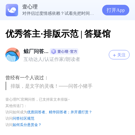
“熬过抑郁、双相、轻生念头后，我觉得人间值得再来一趟”
壹心理
17岁，麻木没感觉原来是认知没调好？求分析和建议。
打开App
对伴侣过度情感依赖？试着先把时间填满
优秀答主·排版示范 | 答疑馆
鲸厂问答...
关注
互动达人/认证作家/朗读者
曾经有一个人说过：
排版，是文字的灵魂！——问答小猪手
壹心理PC官网问答，已支持富文本排版~
其他传送门：
访问如何成为
优质回答者、精华回答者；并开通打赏？
访问
问答社区规范
访问
如何瓜分悬赏金？