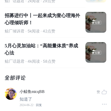
鲸厂话题君
· 2k阅读 · 29点赞
比如△（输入“三角”的拼音），#井号，①序号。
招募进行中丨一起来成为壹心理海外
##案例分享x5
心理倾听师！
鲸厂倾诉君
· 5k阅读 · 42点赞
5月心灵加油站：“高能量体质”养成
心法
鲸厂话题君
· 4k阅读 · 58点赞
小鲸鱼micqBB
赞
知道了
2024-06-22
· 回复
复读机：