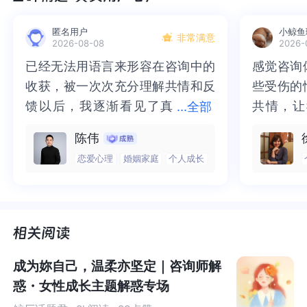
例子1：星号***
*恋爱中保持自己的独立性*，是很重要的
匿名用户
小鲸鱼
非常满意
2026-08-08
2026-
已经无法用语言来形容在咨询中的
已经无法用语言来形容在咨询中的
感觉咨询
感觉咨询
例子2：圆圈或者小圆点
○第一点
收获，被一次次充分理解共情和反
收获，被一次次充分理解共情和反
些受伤的
些受伤的
○第二点
馈以后，我逐渐看见了真
馈以后，我逐渐看见了真实的那
共情，让
共情，让
...
全部
○<——输入法输入拼音“yuan”，即可找到
实的那个“自己”，所有的混沌逐渐
个“自己”，所有的混沌逐渐清晰，
抱住了。
咨询完我
陈伟
清晰，也慢慢找回了内在的力量。
也慢慢找回了内在的力量。虽然不
一部分未
处理的情
恋爱心理
婚姻家庭
个人成长
例子3：中括号
虽然不知道还要有多久的路要走，
知道还要有多久的路要走，但我很
而且当咨
询师准确
这个过程是一种【投射】。
但我很明确的有了方向。“好的咨询
明确的有了方向。“好的咨询师，本
绪，我感
觉当时那
师，本身就具有疗愈性”，在陈老师
身就具有疗愈性”，在陈老师这里，
被看到了
了，做完
例子4：短线
这里，让我真切的感受到了🙏❤️
让我真切的感受到了🙏❤️
觉轻快了
了很多，
- 第一种可能是；
谢咨询师
师姐姐！
- 第二种可能是；
成为妳自己，温柔亦坚定｜咨询师解
- 第三种可能是。
惑・女性成长主题解惑专场
还有很多符号是可以通过输入法输入的~