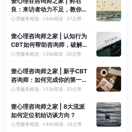
壹心理在咨询师之家 | 郭召
良：来访者动力不足，教你三
招应对
心理服务精选
· 1.54k阅读 · 37点赞
壹心理咨询师之家 | 认知行为
CBT如何帮助咨询师，破解来
访的灾难化思维
心理服务精选
· 1.55k阅读 · 29点赞
壹心理咨询师之家 | 新手CBT
咨询师：如何完成你的第一份
案例报告？
心理服务精选
· 1.53k阅读 · 20点赞
壹心理咨询师之家 | 8大流派
如何定位初始访谈方向？
心理服务精选
· 1.49k阅读 · 28点赞