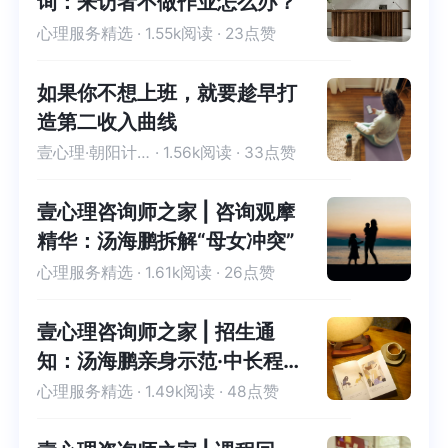
询：来访者不做作业怎么办？
心理服务精选
· 1.55k阅读 · 23点赞
如果你不想上班，就要趁早打
造第二收入曲线
壹心理·朝阳计划-优秀学员
· 1.56k阅读 · 33点赞
壹心理咨询师之家 | 咨询观摩
精华：汤海鹏拆解“母女冲突”
心理服务精选
· 1.61k阅读 · 26点赞
壹心理咨询师之家 | 招生通
知：汤海鹏亲身示范·中长程
咨询能力进修班
心理服务精选
· 1.49k阅读 · 48点赞