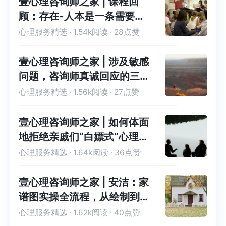
壹心理咨询师之家 | 课程回
顾：存在-人本是一条需要终
身修行的路
心理服务精选
· 1.54k阅读 · 28点赞
壹心理咨询师之家 | 涉及敏感
问题，咨询师真诚回应的三项
原则
心理服务精选
· 1.56k阅读 · 27点赞
壹心理咨询师之家 | 如何体面
地拒绝亲戚们“白嫖式”心理咨
询
心理服务精选
· 1.64k阅读 · 36点赞
壹心理咨询师之家 | 安洁：家
谱图实操全流程，从绘制到解
读
心理服务精选
· 1.62k阅读 · 40点赞