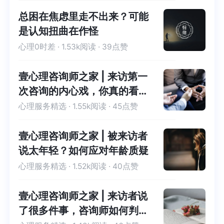
总困在焦虑里走不出来？可能
是认知扭曲在作怪
心理0时差
· 1.53k阅读 · 39点赞
壹心理咨询师之家 | 来访第一
次咨询的内心戏，你真的看懂
了吗？
心理服务精选
· 1.55k阅读 · 45点赞
壹心理咨询师之家 | 被来访者
说太年轻？如何应对年龄质疑
心理服务精选
· 1.52k阅读 · 40点赞
壹心理咨询师之家 | 来访者说
了很多件事，咨询师如何判断