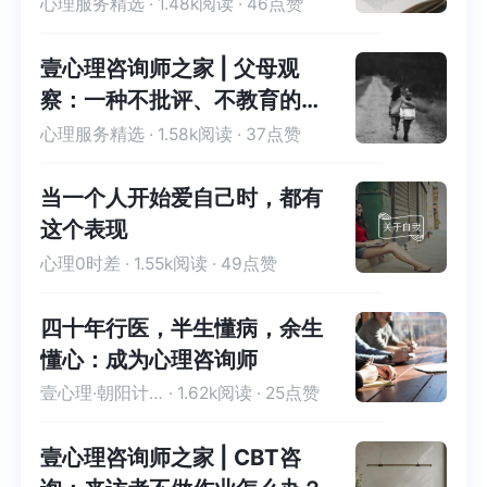
主诉？
心理服务精选
· 1.48k阅读 · 46点赞
壹心理咨询师之家 | 父母观
察：一种不批评、不教育的儿
少临床工作方法
心理服务精选
· 1.58k阅读 · 37点赞
当一个人开始爱自己时，都有
这个表现
心理0时差
· 1.55k阅读 · 49点赞
四十年行医，半生懂病，余生
懂心：成为心理咨询师
壹心理·朝阳计划-优秀学员
· 1.62k阅读 · 25点赞
壹心理咨询师之家 | CBT咨